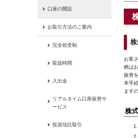
口座の開設
お取引方法のご案内
株
完全前受制
お客
取扱時間
柄は
振替
入出金
本手
ます
リアルタイム口座振替サ
ービス
株
投資信託取引