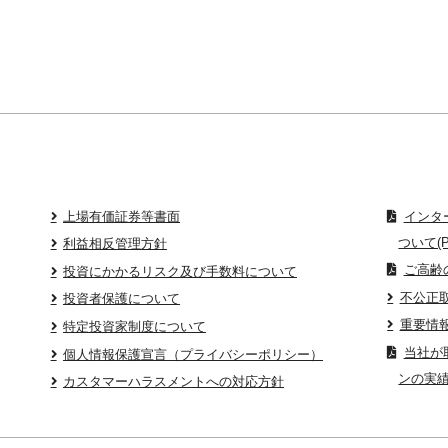
上場有価証券等書面
インタ
ついて(P
利益相反管理方針
ご高齢
投資にかかるリスク及び手数料について
不公正
投資者保護について
重要情
特定投資家制度について
当社が
個人情報保護宣言（プライバシーポリシー）
ンの実績
カスタマーハラスメントへの対応方針